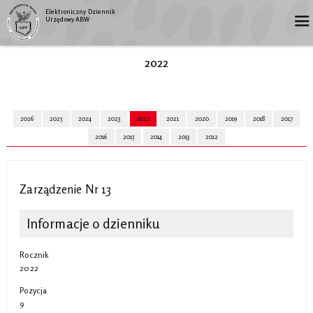
Elektroniczny Dziennik
Urzędowy ABW
2022
2026
2025
2024
2023
2022
2021
2020
2019
2018
2017
2016
2015
2014
2013
2012
Zarządzenie Nr 13
Informacje o dzienniku
Rocznik
2022
Pozycja
9