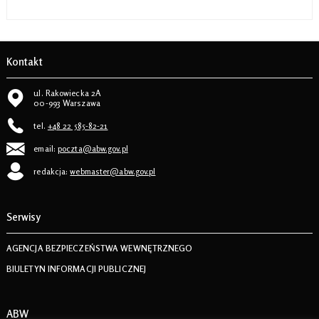
Kontakt
ul. Rakowiecka 2A
00-993 Warszawa
tel.
+48 22 585-82-21
email:
poczta@abw.gov.pl
redakcja:
webmaster@abw.gov.pl
Serwisy
AGENCJA BEZPIECZEŃSTWA WEWNĘTRZNEGO
BIULETYN INFORMACJI PUBLICZNEJ
ABW