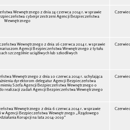
eństwa Wewnętrznego z dnia 24 czerwca 2014 r. w sprawie
Czerwie
ezpieczeństwa cyberprzestrzeni Agencji Bezpieczeństwa
Wewnętrznego
czeństwa Wewnętrznego z dnia 16 czerwca 2014 r. w sprawie
Czerwie
onariuszom Agencji Bezpieczeństwa Wewnętrznego z tytułu
kach szczególnie uciążliwych lub szkodliwych
eństwa Wewnętrznego z dnia 10 czerwca 2014 r. uchylająca
Czerwie
ażnienia dyrektorom delegatur Agencji Bezpieczeństwa
mieniu Szefa Agencji Bezpieczeństwa Wewnętrznego o
 do realizacji zadań Agencji Bezpieczeństwa Wewnętrznego
zeństwa Wewnętrznego z dnia 6 czerwca 2014 r. w sprawie
Czerwie
cji w Agencji Bezpieczeństwa Wewnętrznego „Rządowego
ziałania Korupcji na lata 2014-2019”