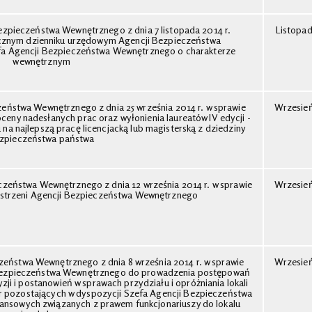
ezpieczeństwa Wewnętrznego z dnia 7 listopada 2014 r.
Listopa
nicznym dzienniku urzędowym Agencji Bezpieczeństwa
a Agencji Bezpieczeństwa Wewnętrznego o charakterze
wewnętrznym
eństwa Wewnętrznego z dnia 25 września 2014 r. w sprawie
Wrzesie
ny nadesłanych prac oraz wyłonienia laureatów IV edycji -
na najlepszą pracę licencjacką lub magisterską z dziedziny
zpieczeństwa państwa
czeństwa Wewnętrznego z dnia 12 września 2014 r. w sprawie
Wrzesie
estrzeni Agencji Bezpieczeństwa Wewnętrznego
zeństwa Wewnętrznego z dnia 8 września 2014 r. w sprawie
Wrzesie
 Bezpieczeństwa Wewnętrznego do prowadzenia postępowań
ji i postanowień w sprawach przydziału i opróżniania lokali
 pozostających w dyspozycji Szefa Agencji Bezpieczeństwa
ansowych związanych z prawem funkcjonariuszy do lokalu