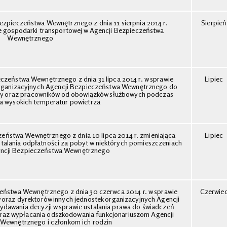
ezpieczeństwa Wewnętrznego z dnia 11 sierpnia 2014 r.
Sierpień
e gospodarki transportowej w Agencji Bezpieczeństwa
Wewnętrznego
czeństwa Wewnętrznego z dnia 31 lipca 2014 r. w sprawie
Lipiec
organizacyjnych Agencji Bezpieczeństwa Wewnętrznego do
szy oraz pracowników od obowiązków służbowych podczas
a wysokich temperatur powietrza
eństwa Wewnętrznego z dnia 10 lipca 2014 r. zmieniająca
Lipiec
ustalania odpłatności za pobyt w niektórych pomieszczeniach
ncji Bezpieczeństwa Wewnętrznego
eństwa Wewnętrznego z dnia 30 czerwca 2014 r. w sprawie
Czerwie
 oraz dyrektorów innych jednostek organizacyjnych Agencji
awania decyzji w sprawie ustalania prawa do świadczeń
raz wypłacania odszkodowania funkcjonariuszom Agencji
Wewnętrznego i członkom ich rodzin