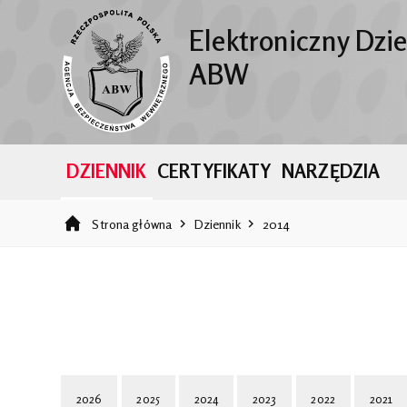
Elektroniczny Dzi
ABW
DZIENNIK
CERTYFIKATY
NARZĘDZIA
Strona główna
Dziennik
2014
2026
2025
2024
2023
2022
2021