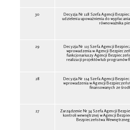
30
Decyzja Nr 118 Szefa Agencji Bezpiec
udzielenia upoważnienia do wypłacan
równoważnika pi
29
Decyzja Nr 115 Szefa Agencji Bezpiec
wprowadzenia w Agencji Bezpieczeń
funkcjonariuszy Agencji Bezpiecze
realizacji projektów lub programó
28
Decyzja Nr 114 Szefa Agencji Bezpiec
wprowadzenia w Agencji Bezpieczeńst
finansowanych ze śro
27
Zarządzenie Nr 34 Szefa Agencji Bezpie
kontroli wewnętrznej w Agencji Bez
Bezpieczeństwa Wewnętrznego