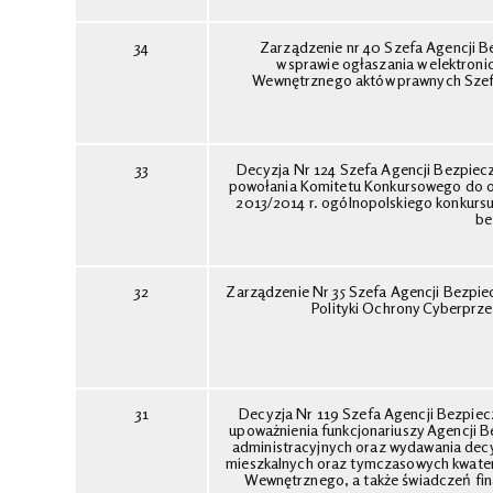
34
Zarządzenie nr 40 Szefa Agencji B
w sprawie ogłaszania w elektro
Wewnętrznego aktów prawnych Szef
33
Decyzja Nr 124 Szefa Agencji Bezpiecz
powołania Komitetu Konkursowego do oce
2013/2014 r. ogólnopolskiego konkursu 
be
32
Zarządzenie Nr 35 Szefa Agencji Bezpie
Polityki Ochrony Cyberprz
31
Decyzja Nr 119 Szefa Agencji Bezpiec
upoważnienia funkcjonariuszy Agencji
administracyjnych oraz wydawania decyz
mieszkalnych oraz tymczasowych kwater
Wewnętrznego, a także świadczeń fin