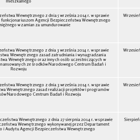
mieszkalnego
zeństwa Wewnętrznego z dnia 5 września 2014 r. w sprawie
Wrzesie
ia funkcjonariuszom Agencji Bezpieczeństwa Wewnętrznego
eniężnego w zamian za umundurowanie
zeństwa Wewnętrznego z dnia 3 września 2014 r. w sprawie
Wrzesie
stwa Wewnętrznego zasad zatrudniania i wynagradzania
ństwa Wewnętrznego oraz innych osób uczestniczących w
w finansowanych ze środków Narodowego Centrum Badań i
Rozwoju
zeństwa Wewnętrznego z dnia 3 września 2014 r. w sprawie
Wrzesie
wa Wewnętrznego zasad realizacji projektów i programów
dków Narodowego Centrum Badań i Rozwoju
czeństwa Wewnętrznego z dnia 27 sierpnia 2014 r. w sprawie
Sierpień
pieczeństwa Wewnętrznego wykonywanej przez Departament
 i Audytu Agencji Bezpieczeństwa Wewnętrznego