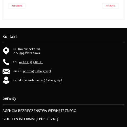
POPRZEDNI
NASTĘPNY
Kontakt
ul. Rakowiecka 2A
00-993 Warszawa
tel.
+48 22 585-82-21
email:
poczta@abw.gov.pl
redakcja:
webmaster@abw.gov.pl
Serwisy
AGENCJA BEZPIECZEŃSTWA WEWNĘTRZNEGO
BIULETYN INFORMACJI PUBLICZNEJ