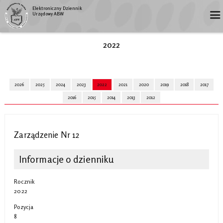
Elektroniczny Dziennik
Urzędowy ABW
2022
2026
2025
2024
2023
2022
2021
2020
2019
2018
2017
2016
2015
2014
2013
2012
Zarządzenie Nr 12
Informacje o dzienniku
Rocznik
2022
Pozycja
8