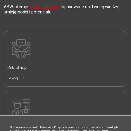
Kariera w ABW
Dołącz do nas
ABW oferuje
wynagrodzenie
dopasowane do Twojej wiedzy,
umiejętności i potencjału.
Rekrutacja
Poniżej możesz ustawić pliki cookies. Korzystanie przez nas i naszych partnerów z opcjonalnych
Więcej
plików cookies, w tym analitycznych i marketingowych, wymaga Twojej zgody. Aby zmienić