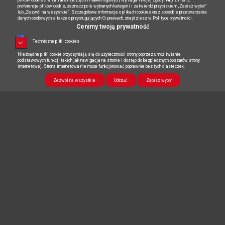
preferencje plików cookie, zaznacz pole wybranych kategorii i zatwierdź przyciskiem „Zapisz wybór”
lub „Zezwól na wszystkie”. Szczegółowe informacje o plikach cookies oraz sposobie przetwarzania
danych osobowych, a także o przysługujących Ci prawach, znajdziesz w Polityce prywatności.
Cenimy twoją prywatność
Techniczne pliki cookies
Niezbędne pliki cookie przyczyniają się do użyteczności strony poprzez umożliwianie
podstawowych funkcji takich jak nawigacja na stronie i dostęp do bezpiecznych obszarów strony
internetowej. Strona internetowa nie może funkcjonować poprawnie bez tych ciasteczek.
Kariera
Więcej
Benefity
Więcej