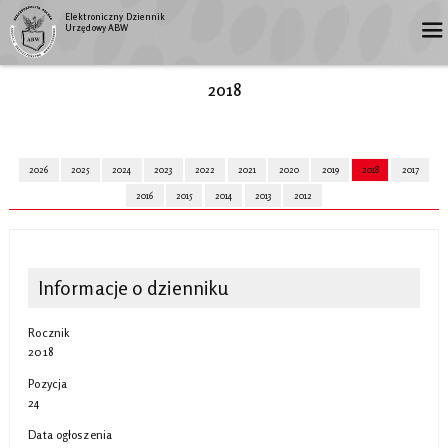
Elektroniczny Dziennik
Urzędowy ABW
2018
2026
2025
2024
2023
2022
2021
2020
2019
2018
2017
2016
2015
2014
2013
2012
Informacje o dzienniku
Rocznik
2018
Pozycja
24
Data ogłoszenia