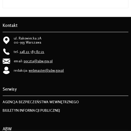
Kontakt
ul. Rakowiecka 2A
00-993 Warszawa
tel.
+48 22 585-82-21
email:
poczta@abw.gov.pl
redakcja:
webmaster@abw.gov.pl
Serwisy
AGENCJA BEZPIECZEŃSTWA WEWNĘTRZNEGO
BIULETYN INFORMACJI PUBLICZNEJ
ABW