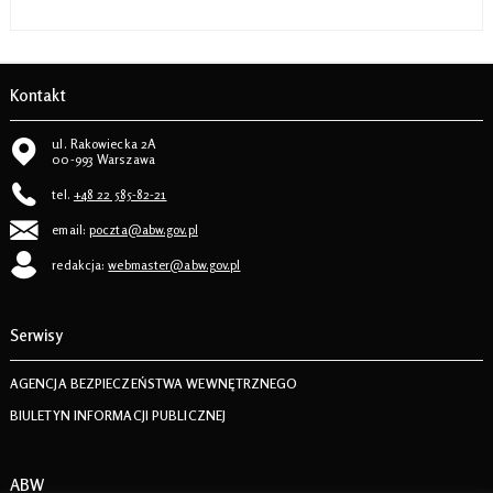
Kontakt
ul. Rakowiecka 2A
00-993 Warszawa
tel.
+48 22 585-82-21
email:
poczta@abw.gov.pl
redakcja:
webmaster@abw.gov.pl
Serwisy
AGENCJA BEZPIECZEŃSTWA WEWNĘTRZNEGO
BIULETYN INFORMACJI PUBLICZNEJ
ABW