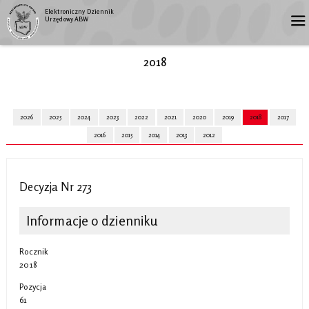
Elektroniczny Dziennik
Urzędowy ABW
2018
2026
2025
2024
2023
2022
2021
2020
2019
2018
2017
2016
2015
2014
2013
2012
Decyzja Nr 273
Informacje o dzienniku
Rocznik
2018
Pozycja
61