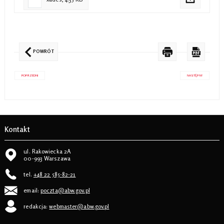
POWRÓT
POPRZEDNI
NASTĘPNY
Kontakt
ul. Rakowiecka 2A
00-993 Warszawa
tel.
+48 22 585-82-21
email:
poczta@abw.gov.pl
redakcja:
webmaster@abw.gov.pl