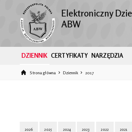
Elektroniczny Dzi
ABW
DZIENNIK
CERTYFIKATY
NARZĘDZIA
Strona główna
Dziennik
2017
2026
2025
2024
2023
2022
2021