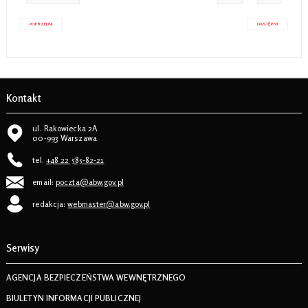
POPRZEDNI
NASTĘPNY
Kontakt
ul. Rakowiecka 2A
00-993 Warszawa
tel.
+48 22 585-82-21
email:
poczta@abw.gov.pl
redakcja:
webmaster@abw.gov.pl
Serwisy
AGENCJA BEZPIECZEŃSTWA WEWNĘTRZNEGO
BIULETYN INFORMACJI PUBLICZNEJ