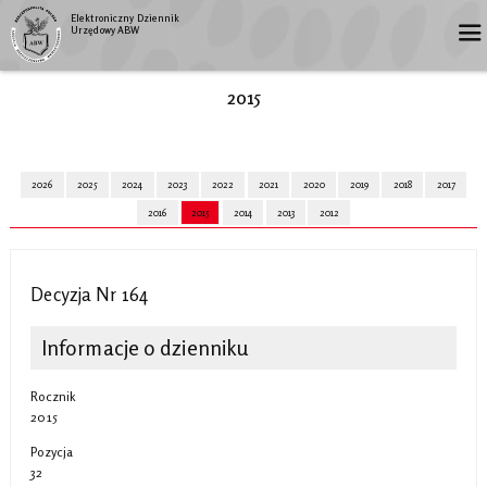
Elektroniczny Dziennik
Urzędowy ABW
2015
2026
2025
2024
2023
2022
2021
2020
2019
2018
2017
2016
2015
2014
2013
2012
Decyzja Nr 164
Informacje o dzienniku
Rocznik
2015
Pozycja
32