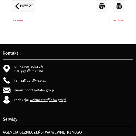
POWRÓT
POPRZEDNI
NASTĘPNY
Kontakt
ul. Rakowiecka 2A
00-993 Warszawa
tel.
+48 22 585-82-21
email:
poczta@abw.gov.pl
redakcja:
webmaster@abw.gov.pl
Serwisy
AGENCJA BEZPIECZEŃSTWA WEWNĘTRZNEGO