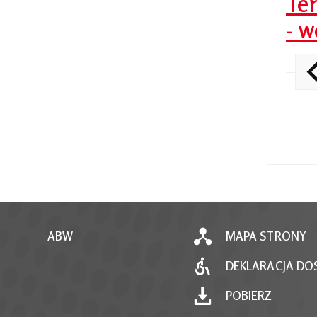
Ter
- w
ABW
MAPA STRONY
DEKLARACJA DO
POBIERZ