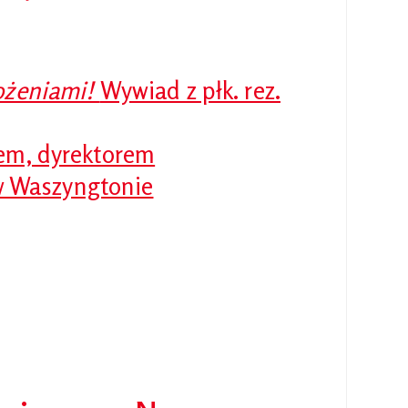
rożeniami!
Wywiad z płk. rez.
mem, dyrektorem
 Waszyngtonie