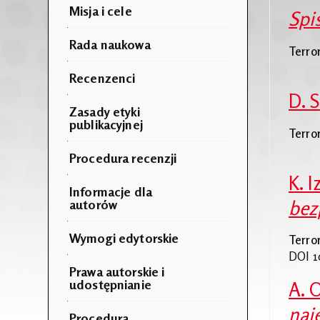
Misja i cele
Spis
Rada naukowa
Terro
Recenzenci
D. 
Zasady etyki
publikacyjnej
Terro
Procedura recenzji
K. I
Informacje dla
bez
autorów
Wymogi edytorskie
Terro
DOI 1
Prawa autorskie i
udostępnianie
A. 
naj
Procedura