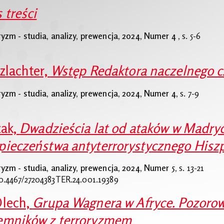
 treści
ryzm - studia, analizy, prewencja, 2024, Numer 4 ,
s. 5-6
Szlachter,
Wstęp Redaktora naczelnego 
ryzm - studia, analizy, prewencja, 2024, Numer 4,
s. 7-9
zak,
Dwadzieścia lat od ataków w Madryc
pieczeństwa antyterrorystycznego Hiszp
ryzm - studia, analizy, prewencja, 2024, Numer 5,
s. 13-21
0.4467/27204383TER.24.001.19389
Olech,
Grupa Wagnera w Afryce. Pozorow
emników z terroryzmem