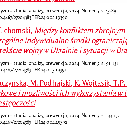
ryzm - studia, analizy, prewencja, 2024, Numer 5,
s. 53-89
0.4467/27204383TER.24.002.19390
Cichomski,
Między konfliktem zbrojnym
zególne indywidualne środki ograniczaj
tekście wojny w Ukrainie i sytuacji w Bi
ryzm - studia, analizy, prewencja, 2024, Numer 5,
s. 91-131
0.4467/27204383TER.24.003.19391
Puczyńska, M. Podhajski, K. Wojtasik, T.P
ykowe i możliwości ich wykorzystania w 
estępczości
ryzm - studia, analizy, prewencja, 2024, Numer 5,
s. 133-172
0.4467/27204383TER.24.004.19392