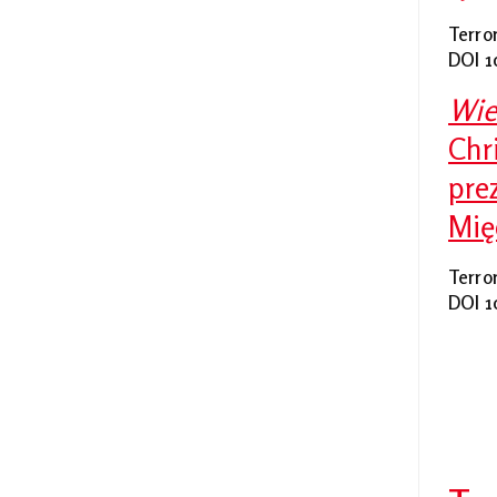
Terro
DOI 1
Wie
Chr
pre
Mię
Terro
DOI 1