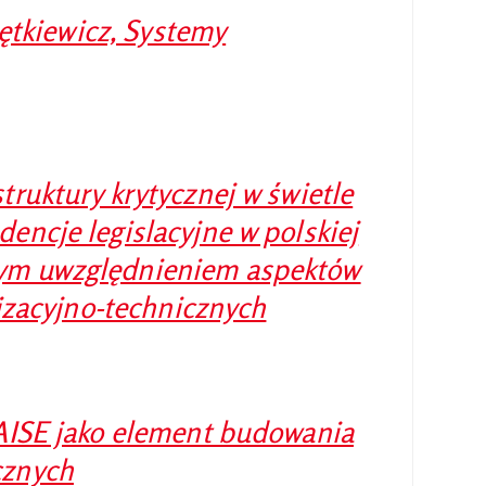
iętkiewicz, Systemy
ruktury krytycznej w świetle
encje legislacyjne w polskiej
nym uwzględnieniem aspektów
nizacyjno-technicznych
AISE jako element budowania
cznych