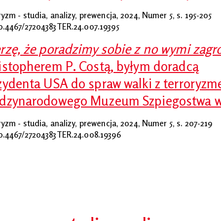
ryzm - studia, analizy, prewencja, 2024, Numer 5,
s. 195-205
0.4467/27204383TER.24.007.19395
rzę, że poradzimy sobie z no wymi zag
istopherem P. Costą, byłym doradcą
zydenta USA do spraw walki z terroryz
dzynarodowego Muzeum Szpiegostwa w
ryzm - studia, analizy, prewencja, 2024, Numer 5,
s. 207-219
0.4467/27204383TER.24.008.19396