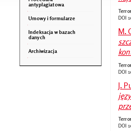
antyplagiatowa
Terro
Umowy i formularze
DOI 1
M. 
Indeksacja w bazach
danych
szc
kon
Archiwizacja
Terro
DOI 1
J. 
jęz
prz
Terro
DOI 1