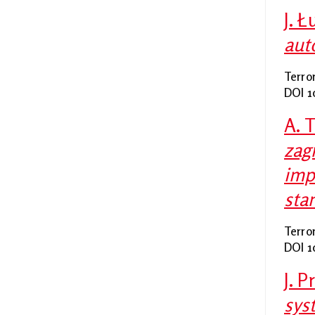
J. 
aut
Terro
DOI 1
A. 
zag
imp
sta
Terro
DOI 1
J. 
sys