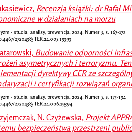
Łukasiewicz,
Recenzja książki: dr Rafał M
onomiczne w działaniach na morzu
ryzm - studia, analizy, prewencja, 2024, Numer 5,
s. 167-172
0.4467/27204383TER.24.005.19393
Tatarowski,
Budowanie odporności infrast
rożeń asymetrycznych i terroryzmu. Tend
lementacji dyrektywy CER ze szczegól
ndaryzacji i certyfikacji rozwiązań orga
ryzm - studia, analizy, prewencja, 2024, Numer 5,
s. 175-194
0.4467/27204383TER.24.006.19394
Przyjemczak, N. Czyżewska,
Projekt APPR
temu bezpieczeństwa przestrzeni publi