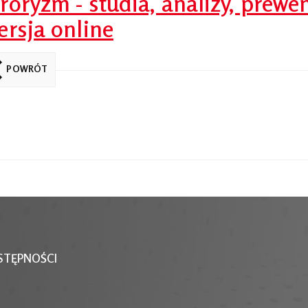
roryzm - studia, analizy, prewe
ersja online
POWRÓT
STĘPNOŚCI