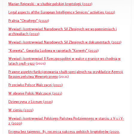
Marian Rejewski - w służbie polskiej kryptologii (2022)
Legal aspects of the European Intelligence Services' activities (2022)
Pralnia "Onufrego" (2022)
Wywiad i kontrwywiad Narodowych Sił Zbrojnych we wspomnieniach i
archiwaliach (2022)
Wywiad i kontrwywiad Narodowych Sił Zbrojnych w dokumentach (2022)
"Korweta". Gwardia Ludowa w raportach "Korwety" (2022)
Wywiad i kontrwywiad II Rzeczpospolitej w walce o granicę wschodnią w
latach 1918–192
2
(2021)
Prawne aspekty funkcjonowania służb specjalnych na przykładzie Agencji
Bezpieczeństwa Wewnętrznego
(2021)
Przeciwko Polsce Walczącej (2021)
W obronie Polski Walczącej (2021)
Dziewczyna z Liceum (2021)
W cieniu (2021)
Wywiad i kontrwywiad Polskiego Państwa Podziemnego w starciu z V-1 i V-
2 (2020)
Enigma bez tajemnic. 85. rocznica sukcesu polskich kryptologów (2020,