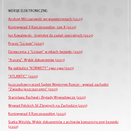
WERSJE ELEKTRONICZNE:
Andrzej Milczanowski we wspomnieniach (2025)
Kontrwywiad II Rzeczpospolitej, tom X (2023)
Jan Kowalewski - kryptolog do zadań specjalnych (2023)
Proces "Liceum" (2023)
Dziewczyna z "Liceum" w rękach bezpieki (2023)
"Auszra". Wybór dokumentów (2023)
Na pokładzie "KORWETY" 1940-1944 (2023)
"ATLANTIC" (2023)
Jaszczurkowcy przed Sądem Wojennym Rzeszy - wywiad zachodni
"Związku Jaszczurczego" (2023)
Stanisława Rachwał i Brygady Wywiadowcze (2023)
Wywiad Polskich Sił Zbrojnych na Zachodzie (2023)
Kontrwywiad II Rzeczpospolitej (2022)
Siatka Witolda. Wybór dokumentów z archiwów komunistycznej bezpieki
(2022)