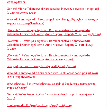
współwydawca)
Generał Michał Tokarzewski-Karaszewicz. Pierwszy dowódca konspiracji
(2020, współwydawca)
Wywiad i kontrwywiad II Rzeczpospolitej wobec groźby wybuchu wojny w
1939 r. (2020, współwydawca)
„Korweta”. Referat 999 Wydziału Bezpieczeństwa i Kontrwywiadu
Oddziału II Komendy Głównej Armii Krajowej. Raporty V 1943-II 1944 (2020)
„Korweta”. Referat 999 Wydziału Bezpieczeństwa i Kontrwywiadu
Oddziału II Komendy Głównej Armii Krajowej. Raporty XII 1941-II 1943
(2020)
„Korweta”. Referat 999 Wydziału Bezpieczeństwa i Kontrwywiadu
Oddziału II Komendy Głównej Armii Krajowej (2020)
Przegląd prac konkursowych. Edycja VIII (2018) (2020)
Wywiad i kontrwywiad a bezpieczeństwo Polski odrodzonej po 1918 roku
(2019, współwydawca)
Wywiadowcza i kontrwywiadowcza działalność podziemia narodowego
1944-1956 (2019)
Generał Stefan Rowecki „Grot” – tropiony dowódca podziemnej armii
(2019)
Kontrwywiad II RP (1914) 1918–1939 (1948), t. 6 (2019)