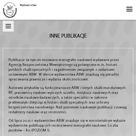
Wydawnictwo
INNE PUBLIKACJE
Publikacje (w tym recenzowane monografie naukowe) wydawane przez
Agencję Bezpieczeństwa Wewnętrznego są poświęcone m.in. historii
polskich służb specjalnych i zagadnieniom związanym z zadaniami
ustawowymi ABW. W ofercie wydawnictwa ABW znajdują się ponadto
opracowania prawnicze i wydania okolicznościowe.
Autorami artykułów są funkcjonariusze ABW i innych służb mundurowych
RP, pracownicy naukowi wyższych uczelni, instytucji naukowych oraz
ośrodków naukowo-badawczych, a także specjaliści w zakresie
problematyki dotyczącej historii służb specjalnych oraz ochrony
bezpieczeństwa narodowego. Nad poziomem naukowym publikacji czuwają
redaktorzy naukowi oraz recenzenci.
Od lipca 2021 r. wydawnictwo ABW znajduje się w ministerialnym wykazie
wydawnictw publikujących recenzowane monografie naukowe. Liczba
punktów – 80 (POZIOM I).