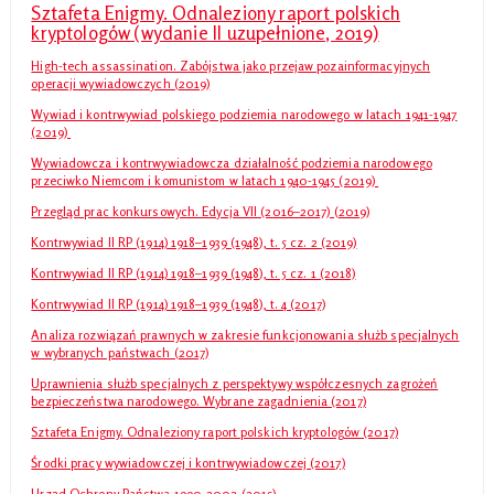
Sztafeta Enigmy. Odnaleziony raport polskich
kryptologów (wydanie II uzupełnione, 2019)
High-tech assassination. Zabójstwa jako przejaw pozainformacyjnych
operacji wywiadowczych (2019)
Wywiad i kontrwywiad polskiego podziemia narodowego w latach 1941-1947
(2019)
Wywiadowcza i kontrwywiadowcza działalność podziemia narodowego
przeciwko Niemcom i komunistom w latach 1940-1945 (2019)
Przegląd prac konkursowych. Edycja VII (2016–2017) (2019)
Kontrwywiad II RP (1914) 1918–1939 (1948), t. 5 cz. 2 (2019)
Kontrwywiad II RP (1914) 1918–1939 (1948), t. 5 cz. 1 (2018)
Kontrwywiad II RP (1914) 1918–1939 (1948), t. 4 (2017)
Analiza rozwiązań prawnych w zakresie funkcjonowania służb specjalnych
w wybranych państwach (2017)
Uprawnienia służb specjalnych z perspektywy współczesnych zagrożeń
bezpieczeństwa narodowego. Wybrane zagadnienia (2017)
Sztafeta Enigmy. Odnaleziony raport polskich kryptologów (2017)
Środki pracy wywiadowczej i kontrwywiadowczej (2017)
Urząd Ochrony Państwa 1990-2002 (2015)