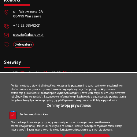
Kontakt
ul. Rakowiecka 2A
00-993 Warszawa
+48 22 585-82-21
poczta@abw.gov.pl
Delegatury
Serwisy
BIP
Projekty
CSIRT
Wydawnictwo
System antyterrorystyczny
Poniżej możesz ustawić pliki cookies. Korzystanie przez nas i naszych partnerów z opcjonalnych
plików cookies, w tym analitycznych i marketingowych, wymaga Twojej zgody. Aby zmienić
ABW
preferencje plików cookie, zaznacz pole wybranych kategorii i zatwierdź przyciskiem „Zapisz wybór”
lub „Zezwól na wszystkie”. Szczegółowe informacje o plikach cookies oraz sposobie przetwarzania
danych osobowych, a także o przysługujących Ci prawach, znajdziesz w Polityce prywatności.
O ABW
Nabór
Aktualności
Cenimy twoją prywatność
Techniczne pliki cookies
Niezbędne pliki cookie przyczyniają się do użyteczności strony poprzez umożliwianie
Mapa serwisu
Deklaracja dostępności
RSS
podstawowych funkcji takich jak nawigacja na stronie i dostęp do bezpiecznych obszarów strony
internetowej. Strona internetowa nie może funkcjonować poprawnie bez tych ciasteczek.
Polityka prywatności