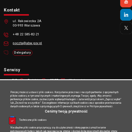
Kontakt
ul. Rakowiecka 2A
00-993 Warszawa
+48 22 585-82-21
poczta@abw.gov.pl
Delegatury
Serwisy
BIP
Projekty
CSIRT
Wydawnictwo
System antyterrorystyczny
Poniżej możesz ustawić pliki cookies. Korzystanie przez nas i naszych partnerów z opcjonalnych
plików cookies, w tym analitycznych i marketingowych, wymaga Twojej zgody. Aby zmienić
ABW
preferencje plików cookie, zaznacz pole wybranych kategorii i zatwierdź przyciskiem „Zapisz wybór”
lub „Zezwól na wszystkie”. Szczegółowe informacje o plikach cookies oraz sposobie przetwarzania
danych osobowych, a także o przysługujących Ci prawach, znajdziesz w Polityce prywatności.
O ABW
Nabór
Aktualności
Cenimy twoją prywatność
Techniczne pliki cookies
Niezbędne pliki cookie przyczyniają się do użyteczności strony poprzez umożliwianie
Mapa serwisu
Deklaracja dostępności
RSS
podstawowych funkcji takich jak nawigacja na stronie i dostęp do bezpiecznych obszarów strony