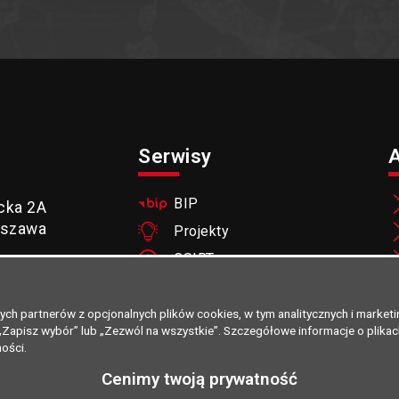
Serwisy
BIP
cka 2A
rszawa
Projekty
CSIRT
-82-21
Wydawnictwo
System
szych partnerów z opcjonalnych plików cookies, w tym analitycznych i marke
.gov.pl
antyterrorystyczny
m „Zapisz wybór” lub „Zezwól na wszystkie”. Szczegółowe informacje o plik
ności.
Cenimy twoją prywatność