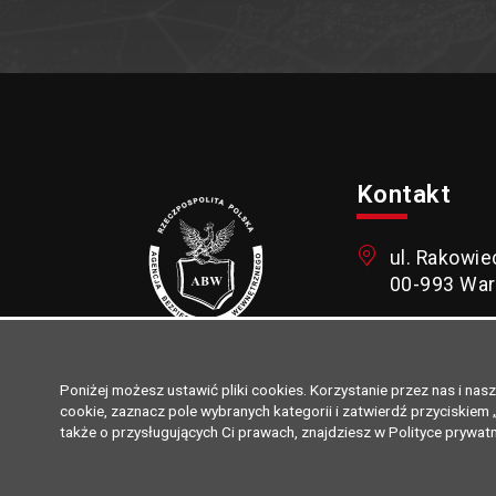
Kontakt
ul. Rakowie
00-993 Wa
+48 22 585
Agencja
Poniżej możesz ustawić pliki cookies. Korzystanie przez nas i na
Bezpieczeństwa
poczta@abw
cookie, zaznacz pole wybranych kategorii i zatwierdź przyciskie
Wewnętrznego
także o przysługujących Ci prawach, znajdziesz w Polityce prywat
Delegatury