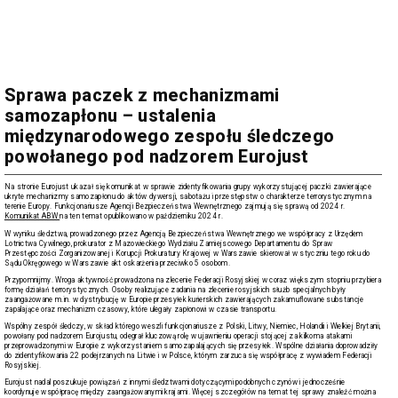
Agencja Bezpieczeństwa
Wewnętrznego
https://www.abw.gov.pl/pl/aktualnosci/2726,Sprawa-paczek-z-mechanizmami-
samozaplonu-ustalenia-miedzynarodowego-zespolu-sled.html
07.08.2026, 13:20
Sprawa paczek z mechanizmami
samozapłonu – ustalenia
międzynarodowego zespołu śledczego
powołanego pod nadzorem Eurojust
Na stronie Eurojust ukazał się komunikat w sprawie zidentyfikowania grupy wykorzystującej paczki zawierające
ukryte mechanizmy samozapłonu do aktów dywersji, sabotażu i przestępstw o charakterze terrorystycznym na
terenie Europy. Funkcjonariusze Agencji Bezpieczeństwa Wewnętrznego zajmują się sprawą od 2024 r.
Komunikat ABW
na ten temat opublikowano w październiku 2024 r.
W wyniku śledztwa, prowadzonego przez Agencją Bezpieczeństwa Wewnętrznego we współpracy z Urzędem
Lotnictwa Cywilnego, prokurator z Mazowieckiego Wydziału Zamiejscowego Departamentu do Spraw
Przestępczości Zorganizowanej i Korupcji Prokuratury Krajowej w Warszawie skierował w styczniu tego roku do
Sądu Okręgowego w Warszawie akt oskarżenia przeciwko 5 osobom.
Przypomnijmy. Wroga aktywność prowadzona na zlecenie Federacji Rosyjskiej w coraz większym stopniu przybiera
formę działań terrorystycznych. Osoby realizujące zadania na zlecenie rosyjskich służb specjalnych były
zaangażowane m.in. w dystrybucję w Europie przesyłek kurierskich zawierających zakamuflowane substancje
zapalające oraz mechanizm czasowy, które ulegały zapłonowi w czasie transportu.
Wspólny zespół śledczy, w skład którego weszli funkcjonariusze z Polski, Litwy, Niemiec, Holandii i Wielkiej Brytanii,
powołany pod nadzorem Eurojustu, odegrał kluczową rolę w ujawnieniu operacji stojącej za kilkoma atakami
przeprowadzonymi w Europie z wykorzystaniem samozapalających się przesyłek. Wspólne działania doprowadziły
do zidentyfikowania 22 podejrzanych na Litwie i w Polsce, którym zarzuca się współpracę z wywiadem Federacji
Rosyjskiej.
Eurojust nadal poszukuje powiązań z innymi śledztwami dotyczącymi podobnych czynów i jednocześnie
koordynuje współpracę między zaangażowanymi krajami. Więcej szczegółów na temat tej sprawy znaleźć można