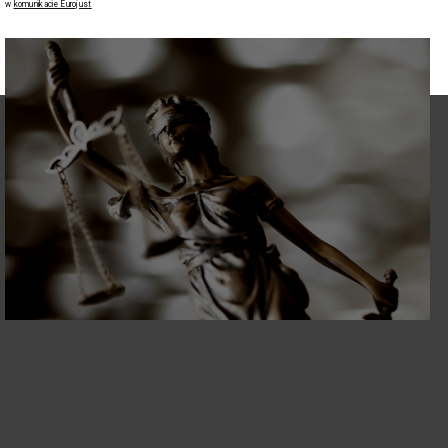
w
komunikacie Eurojust