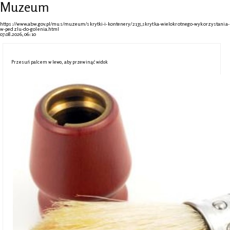
Muzeum
https://www.abw.gov.pl/mus/muzeum/skrytki-i-kontenery/2135,skrytka-wielokrotnego-wykorzystania-
w-pedzlu-do-golenia.html
07.08.2026, 06:10