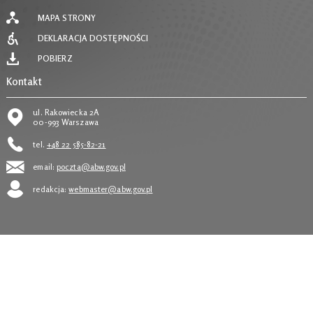
MAPA STRONY
DEKLARACJA DOSTĘPNOŚCI
POBIERZ
Kontakt
ul. Rakowiecka 2A
00-993 Warszawa
tel.
+48 22 585-82-21
email:
poczta@abw.gov.pl
redakcja:
webmaster@abw.gov.pl