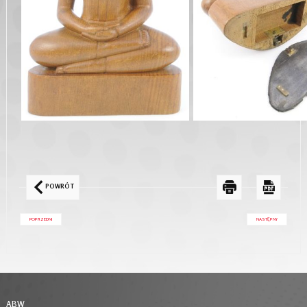
POWRÓT
POPRZEDNI
NASTĘPNY
ABW