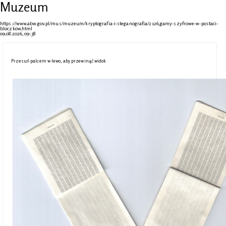
Muzeum
https://www.abw.gov.pl/mus/muzeum/kryptografia-i-steganografia/2126,gamy-szyfrowe-w-postaci-
bloczkow.html
09.08.2026, 09:38