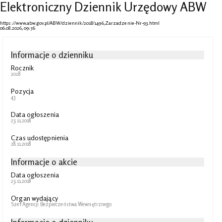
Elektroniczny Dziennik Urzędowy ABW
https://www.abw.gov.pl/ABW/dziennik/2018/1496,Zarzadzenie-Nr-93.html
06.08.2026, 09:56
Informacje o dzienniku
Rocznik
2018
Pozycja
43
Data ogłoszenia
23.11.2018
Czas udostępnienia
28.11.2018
Informacje o akcie
Data ogłoszenia
23.11.2018
Organ wydający
Szef Agencji Bezpieczeństwa Wewnętrznego